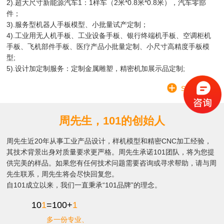
2).超大尺寸新能源汽车1：1样车（2米*0.8米*0.8米），汽车零部
件；
3).服务型机器人手板模型、小批量试产定制；
4).工业用无人机手板、工业设备手板、银行终端机手板、空调柜机
手板、飞机部件手板、医疗产品小批量定制、小尺寸高精度手板模
型;
5).设计加定制服务：定制金属雕塑，精密机加展示品定制;
SEE MORE
周先生，101的创始人
周先生近20年从事工业产品设计，样机模型和精密CNC加工经验，
其技术背景出身对质量要求更严格。周先生承诺101团队，将为您提
供完美的样品。如果您有任何技术问题需要咨询或寻求帮助，请与周
先生联系，周先生将会尽快回复您。
自101成立以来，我们一直秉承“101品牌”的理念。
10
1
=100+
1
多一份专业、