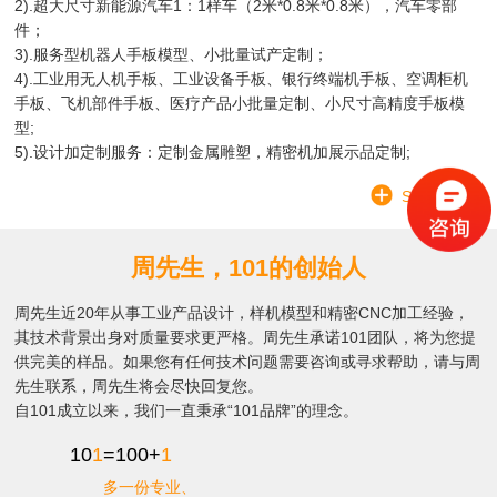
2).超大尺寸新能源汽车1：1样车（2米*0.8米*0.8米），汽车零部
件；
3).服务型机器人手板模型、小批量试产定制；
4).工业用无人机手板、工业设备手板、银行终端机手板、空调柜机
手板、飞机部件手板、医疗产品小批量定制、小尺寸高精度手板模
型;
5).设计加定制服务：定制金属雕塑，精密机加展示品定制;
SEE MORE
周先生，101的创始人
周先生近20年从事工业产品设计，样机模型和精密CNC加工经验，
其技术背景出身对质量要求更严格。周先生承诺101团队，将为您提
供完美的样品。如果您有任何技术问题需要咨询或寻求帮助，请与周
先生联系，周先生将会尽快回复您。
自101成立以来，我们一直秉承“101品牌”的理念。
10
1
=100+
1
多一份专业、