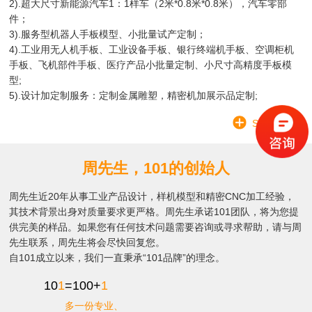
2).超大尺寸新能源汽车1：1样车（2米*0.8米*0.8米），汽车零部
件；
3).服务型机器人手板模型、小批量试产定制；
4).工业用无人机手板、工业设备手板、银行终端机手板、空调柜机
手板、飞机部件手板、医疗产品小批量定制、小尺寸高精度手板模
型;
5).设计加定制服务：定制金属雕塑，精密机加展示品定制;
SEE MORE
周先生，101的创始人
周先生近20年从事工业产品设计，样机模型和精密CNC加工经验，
其技术背景出身对质量要求更严格。周先生承诺101团队，将为您提
供完美的样品。如果您有任何技术问题需要咨询或寻求帮助，请与周
先生联系，周先生将会尽快回复您。
自101成立以来，我们一直秉承“101品牌”的理念。
10
1
=100+
1
多一份专业、