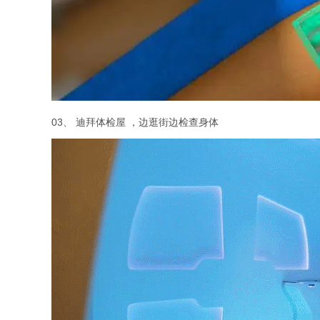
03、 迪拜体检屋 ，边逛街边检查身体